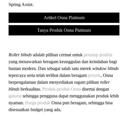
Spring Assist.
Artikel Onna Platinum
Tanya Produk Onna Platinum
Roller blinds
adalah pilihan cermat untuk
penutup jendela
yang menawarkan beragam keunggulan dan keindahan bagi
hunian modern. Dan s
ebagai salah satu merek
window blinds
tepercaya serta telah terlibat dalam beragam
proyek
,
Onna
berpengalaman dalam menyediakan ragam pilihan
roller
blinds
berkualitas.
Produk-produk Onna
disertai dengan
garansi
sehingga pengguna dapat menggunakan produk lebih
nyaman.
Harga produk
Onna
pun beragam, sehingga bisa
disesuaikan budget yang ada.