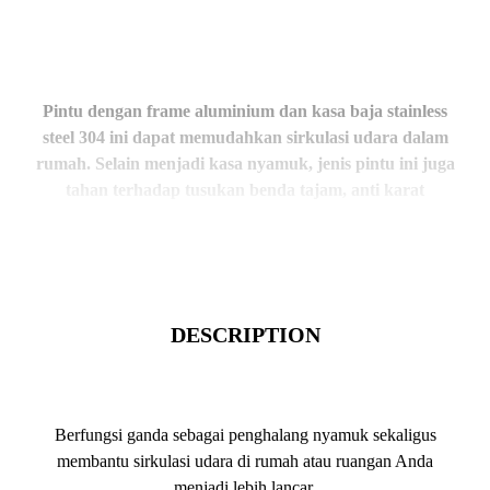
Pintu dengan frame aluminium dan kasa baja stainless
steel 304 ini dapat memudahkan sirkulasi udara dalam
rumah. Selain menjadi kasa nyamuk, jenis pintu ini juga
tahan terhadap tusukan benda tajam, anti karat
sehingga kuat serta awet.
DESCRIPTION
Berfungsi ganda sebagai penghalang nyamuk sekaligus
membantu sirkulasi udara di rumah atau ruangan Anda
menjadi lebih lancar.