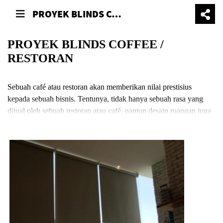
PROYEK BLINDS COFFEE / RESTORAN
PROYEK BLINDS COFFEE /
RESTORAN
Sebuah café atau restoran akan memberikan nilai prestisius
kepada sebuah bisnis. Tentunya, tidak hanya sebuah rasa yang
dijual oleh sebuah restoran atau café, namun desain ruangan juga
menjadi satu efek penting untuk menambahkan nilai prestisius.
Salah satu elemen yang harus diperhatikan adalah penggunaan
window fashion yang baik untuk ruangan indoor maupun
outdoor. Onna Kreasi telah dipercaya untuk menangani berbagai
restoran atau café di beberapa kota di Indonesia.