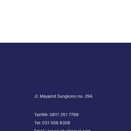
Jl. Mayjend Sungkono no. 29A
Tel/WA:
0811 351 7789
Tel:
031 566 8308
Email :
kreasi.sby@gmail.com