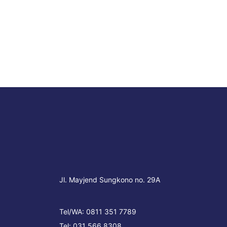
Jl. Mayjend Sungkono no. 29A
Tel/WA:
0811 351 7789
Tel:
031 566 8308