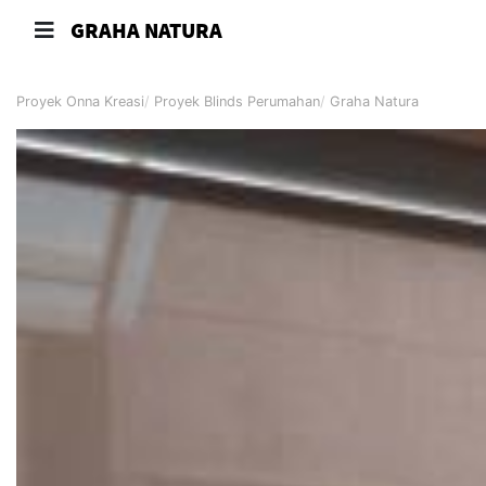
GRAHA NATURA
Proyek Onna Kreasi
Proyek Blinds Perumahan
Graha Natura