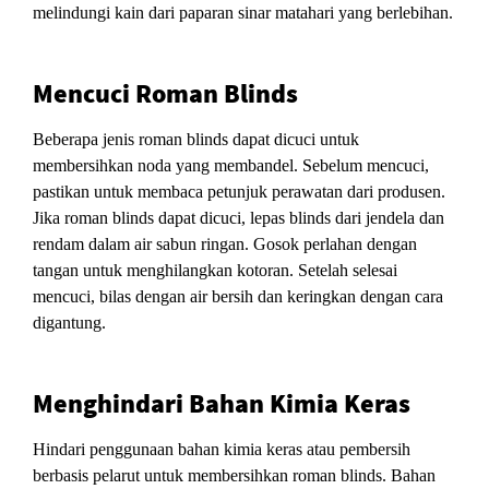
melindungi kain dari paparan sinar matahari yang berlebihan.
Mencuci Roman Blinds
Beberapa jenis roman blinds dapat dicuci untuk
membersihkan noda yang membandel. Sebelum mencuci,
pastikan untuk membaca petunjuk perawatan dari produsen.
Jika roman blinds dapat dicuci, lepas blinds dari jendela dan
rendam dalam air sabun ringan. Gosok perlahan dengan
tangan untuk menghilangkan kotoran. Setelah selesai
mencuci, bilas dengan air bersih dan keringkan dengan cara
digantung.
Menghindari Bahan Kimia Keras
Hindari penggunaan bahan kimia keras atau pembersih
berbasis pelarut untuk membersihkan roman blinds. Bahan