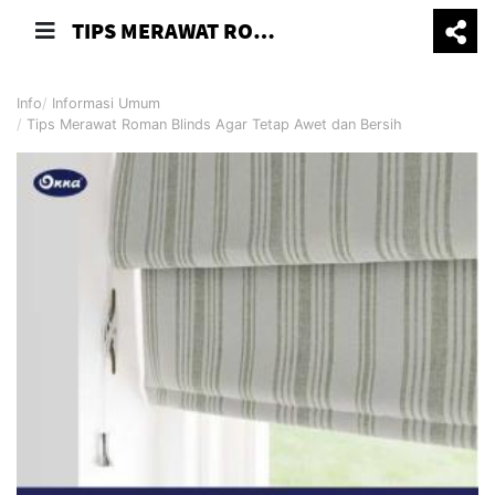
TIPS MERAWAT ROMAN BLINDS AGAR TETAP AWET DAN BERSIH
Info
Informasi Umum
Tips Merawat Roman Blinds Agar Tetap Awet dan Bersih