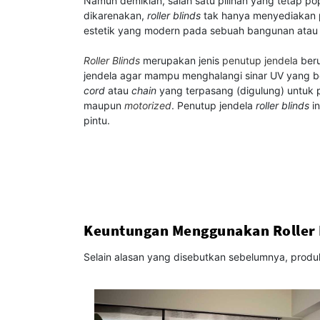
Namun demikian, salah satu pilihan yang tetap po
dikarenakan,
roller blinds
tak hanya menyediakan 
estetik yang modern pada sebuah bangunan atau
Roller Blinds
merupakan jenis
penutup jendela
beru
jendela agar mampu menghalangi sinar UV yang b
cord
atau
chain
yang terpasang (digulung) untuk
maupun
motorized
. Penutup jendela
roller blinds
in
pintu.
Keuntungan Menggunakan Roller 
Selain alasan yang disebutkan sebelumnya, produk