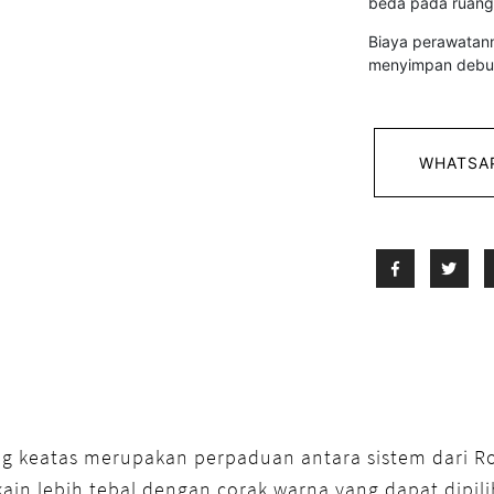
beda pada ruang
Biaya perawatann
menyimpan debu s
WHATSA
ng keatas merupakan perpaduan antara sistem dari R
ain lebih tebal dengan corak warna yang dapat dipil