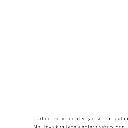
Curtain minimalis dengan sistem gulu
Motifnya kombinasi antara
vitrase
dan k