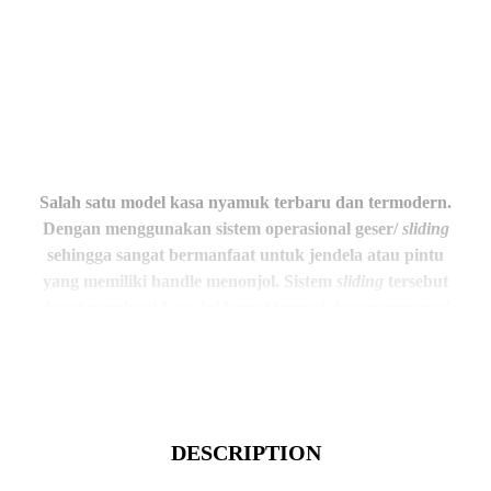
Salah satu model kasa nyamuk terbaru dan termodern.
Dengan menggunakan sistem operasional geser/
sliding
sehingga sangat bermanfaat untuk jendela atau pintu
yang memiliki handle menonjol. Sistem
sliding
tersebut
dapat membuat kasa ini hemat tempat dan mempunyai
tampilan
exclusive
.
DESCRIPTION