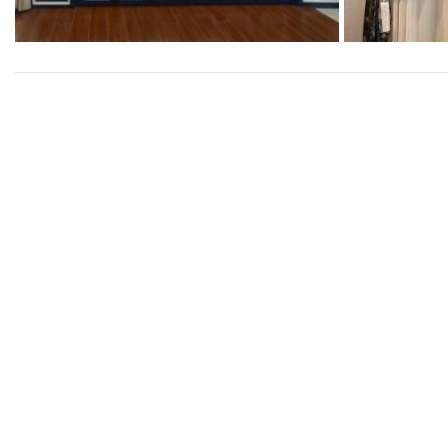
Curtain atau tirai jendela dengan beragam model d