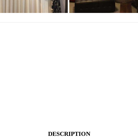
an jenis kain yang dapat mempercantik interior ruangan Anda sek
DESCRIPTION