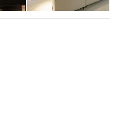
aligus menghalangi dari sinar matahari yang terik.