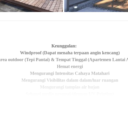
Keunggulan:
Windproof (Dapat menaha terpaan angin kencang)
rea outdoor (Tepi Pantai) & Tempat Tinggal (Apartemen Lantai A
Hemat energi
Mengurangi Intensitas Cahaya Matahari
Mengurangi Visibilitas dalam dalam/luar ruangan
Mengurangi tampias air hujan
Sebagai media promosi (dengan UV Printing)